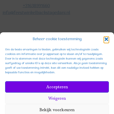
+31638991660
info@feestwinkelbackstagedani.nl
©2025 TeDa-design
Beheer cookie toestemming
Om de beste ervaringen te bieden, gebruiken wij technologieën zoals
cookies om informatie over je apparaat op te slaan en/of te raadplegen.
Door in te stemmen met deze technologieën kunnen wij gegevens zoals
surfgedrag of unieke ID's op deze site verwerken. Als je geen toestemming
geeft of uw toestemming intrekt, kan dit een nadelige invloed hebben op
bepaalde functies en mogelijkheden.
Facebook
Instagram
TikTok
Accepteren
Weigeren
Bekijk voorkeuren