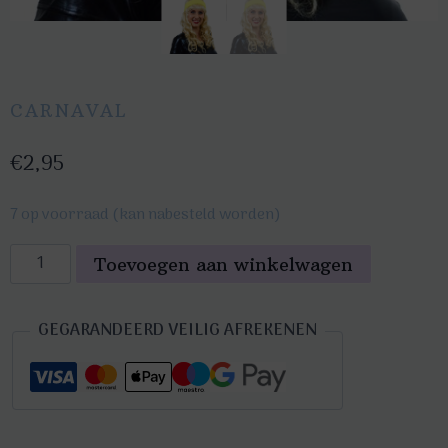
CARNAVAL
€
2,95
7 op voorraad (kan nabesteld worden)
Hoofdband
Toevoegen aan winkelwagen
neon
geel
GEGARANDEERD VEILIG AFREKENEN
aantal