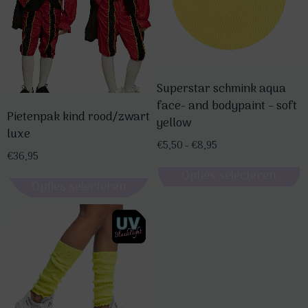
Superstar schmink aqua
face- and bodypaint – soft
Pietenpak kind rood/zwart
yellow
luxe
Prijsklasse:
€
5,50
-
€
8,95
€
36,95
€5,50
Opties selecteren
tot
Opties selecteren
€8,95
Dit
Dit
product
product
heeft
heeft
meerdere
meerdere
variaties.
variaties.
Deze
Deze
optie