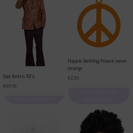
Hippie ketting Peace neon
oranje
Jas Retro 70’s
€
2,50
€
69,95
Toevoegen aan
Opties selecteren
winkelwagen
Dit
product
heeft
meerdere