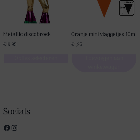
Metallic discobroek
Oranje mini vlaggetjes 10m
€
19,95
€
1,95
Opties selecteren
Toevoegen aan
winkelwagen
Dit
product
heeft
meerdere
variaties.
Socials
Deze
optie
Facebook
Instagram
kan
gekozen