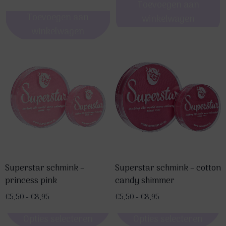
Toevoegen aan
Toevoegen aan
winkelwagen
winkelwagen
Superstar schmink –
Superstar schmink – cotton
princess pink
candy shimmer
Prijsklasse:
Prijsklasse:
€
5,50
-
€
8,95
€
5,50
-
€
8,95
€5,50
€5,50
Opties selecteren
Opties selecteren
tot
tot