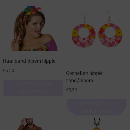
product
heeft
meerdere
variaties.
Deze
optie
kan
gekozen
Haarband bloem hippie
worden
€
6,50
op
Oorbellen hippie
rond/bloem
de
Toevoegen aan
productpagina
€
3,50
winkelwagen
Toevoegen aan
winkelwagen