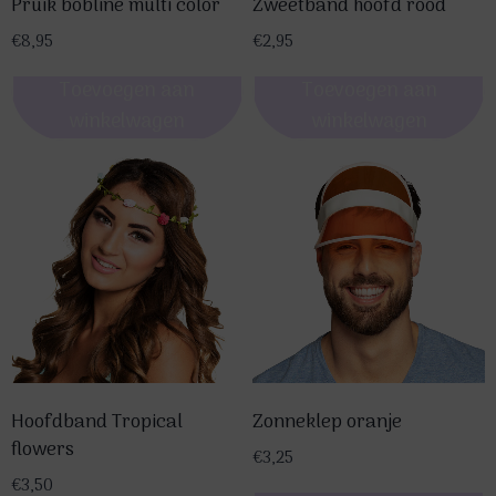
Pruik bobline multi color
Zweetband hoofd rood
€
8,95
€
2,95
Toevoegen aan
Toevoegen aan
winkelwagen
winkelwagen
Hoofdband Tropical
Zonneklep oranje
flowers
€
3,25
€
3,50