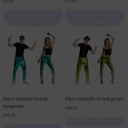
€
3,50
€
3,00
Toevoegen aan
Toevoegen aan
winkelwagen
winkelwagen
Disco metallic broek
Disco metallic broek groen
turquoise
€
18,95
€
18,95
Opties selecteren