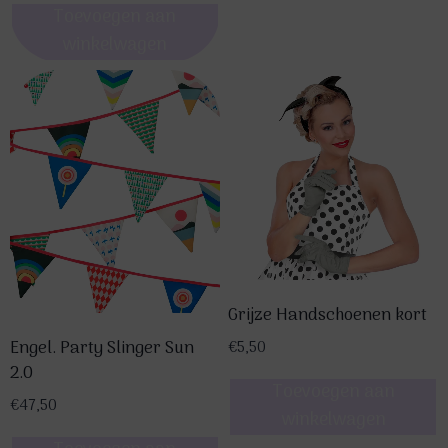
meerdere
Toevoegen aan
variaties.
winkelwagen
Deze
optie
kan
gekozen
worden
op
de
productpagina
Grijze Handschoenen kort
Engel. Party Slinger Sun
€
5,50
2.0
Toevoegen aan
€
47,50
winkelwagen