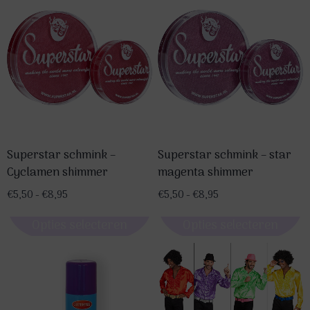
meerdere
variaties.
Deze
optie
kan
gekozen
worden
op
Superstar schmink –
Superstar schmink – star
de
Cyclamen shimmer
magenta shimmer
productpagina
Prijsklasse:
Prijsklasse:
€
5,50
-
€
8,95
€
5,50
-
€
8,95
€5,50
€5,50
Opties selecteren
Opties selecteren
tot
tot
€8,95
€8,95
Dit
Dit
product
product
heeft
heeft
meerdere
meerdere