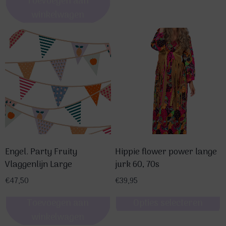
Toevoegen aan
winkelwagen
Engel. Party Fruity
Hippie flower power lange
Vlaggenlijn Large
jurk 60, 70s
€
47,50
€
39,95
Toevoegen aan
Opties selecteren
winkelwagen
Dit