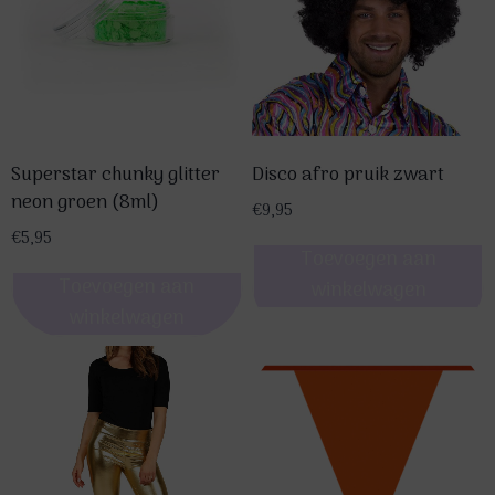
variaties.
Deze
optie
kan
gekozen
Superstar chunky glitter
Disco afro pruik zwart
worden
neon groen (8ml)
op
€
9,95
de
€
5,95
Toevoegen aan
productpagina
Toevoegen aan
winkelwagen
winkelwagen