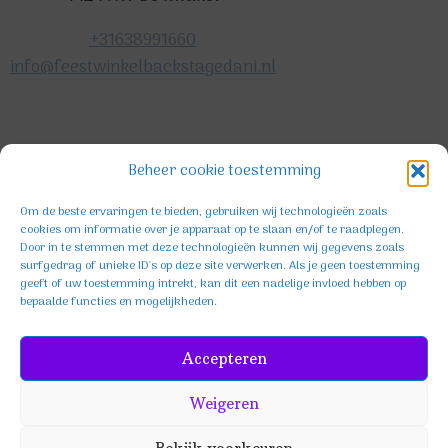
+31638991660
info@feestwinkelbackstagedani.nl
©2025 TeDa-design
Beheer cookie toestemming
Om de beste ervaringen te bieden, gebruiken wij technologieën zoals
cookies om informatie over je apparaat op te slaan en/of te raadplegen.
Door in te stemmen met deze technologieën kunnen wij gegevens zoals
surfgedrag of unieke ID's op deze site verwerken. Als je geen toestemming
geeft of uw toestemming intrekt, kan dit een nadelige invloed hebben op
bepaalde functies en mogelijkheden.
Facebook
Instagram
TikTok
Accepteren
Weigeren