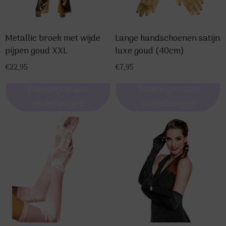
gekozen
worden
op
Metallic broek met wijde
Lange handschoenen satijn
pijpen goud XXL
luxe goud (40cm)
de
productpagina
€
22,95
€
7,95
Toevoegen aan
Toevoegen aan
winkelwagen
winkelwagen