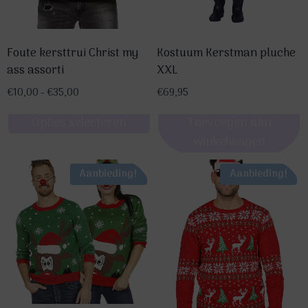
Kostuum Kerstman pluche
Foute kersttrui Christ my
XXL
ass assorti
Prijsklasse:
€
69,95
€
10,00
-
€
35,00
€10,00
Toevoegen aan
Opties selecteren
tot
€35,00
winkelwagen
Dit
product
Aanbieding!
Aanbieding!
heeft
meerdere
variaties.
Deze
optie
kan
gekozen