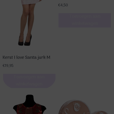
de
€
4,50
productpagina
Toevoegen aan
winkelwagen
Kerst I love Santa jurk M
€
19,95
Toevoegen aan
winkelwagen