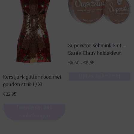
Superstar schmink Sint –
Santa Claus huidskleur
Prijsklasse:
€
5,50
-
€
8,95
€5,50
Opties selecteren
tot
Kerstjurk glitter rood met
€8,95
Dit
gouden strik L/XL
product
€
22,95
heeft
Toevoegen aan
meerdere
winkelwagen
variaties.
Deze
optie