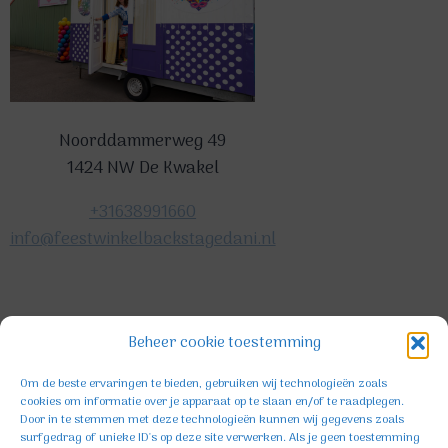
Noorddammerweg 49
1424 NW De Kwakel
+31638991660
info@feestwinkelbackstagedani.nl
©2025 TeDa-design
Beheer cookie toestemming
Om de beste ervaringen te bieden, gebruiken wij technologieën zoals
cookies om informatie over je apparaat op te slaan en/of te raadplegen.
Door in te stemmen met deze technologieën kunnen wij gegevens zoals
surfgedrag of unieke ID's op deze site verwerken. Als je geen toestemming