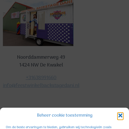
Noorddammerweg 49
1424 NW De Kwakel
+31638991660
info@feestwinkelbackstagedani.nl
©2025 TeDa-design
Beheer cookie toestemming
Om de beste ervaringen te bieden, gebruiken wij technologieën zoals