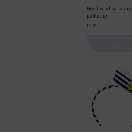
Hoed rood wit blau
pailletten
€
5,95
Toevoegen 
winkelwag