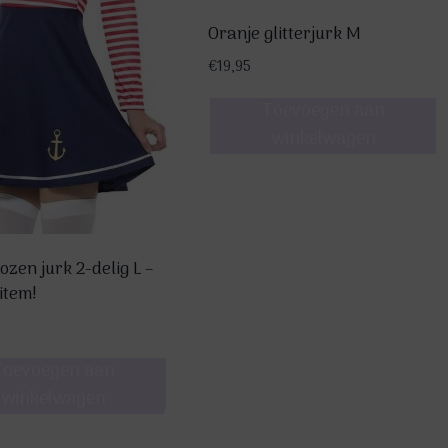
Oranje glitterjurk M
€
19,95
Toevoegen aan
winkelwagen
zen jurk 2-delig L –
item!
Toevoegen aan
winkelwagen