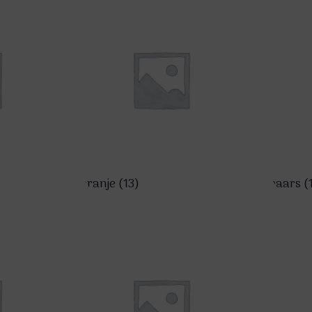
oranje
(13)
paars
(