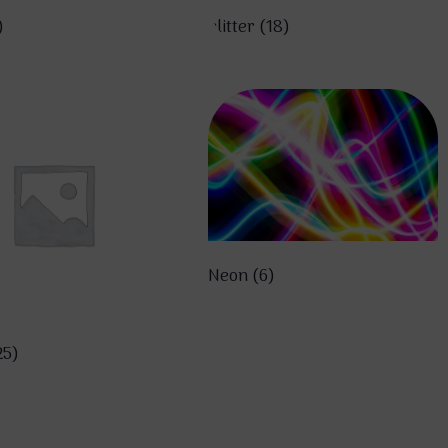
)
glitter
(18)
Neon
(6)
25)