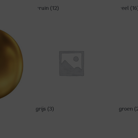
bruin
(12)
geel
(16
grijs
(3)
groen
(