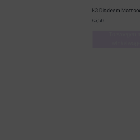
K3 Diadeem Matroo
€
5,50
Toevoegen 
winkelwag