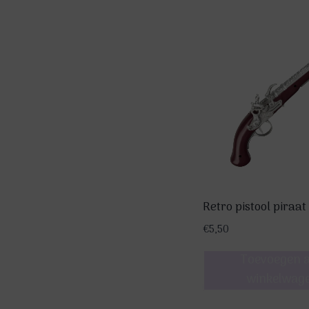
Retro pistool piraat
€
5,50
Toevoegen 
winkelwag