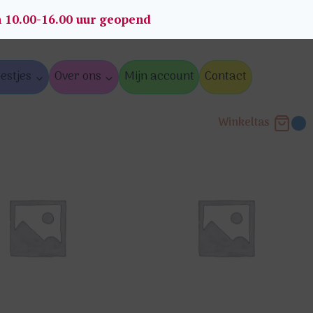
n 10.00-16.00 uur geopend
estjes
Over ons
Mijn account
Contact
Winkeltas
0