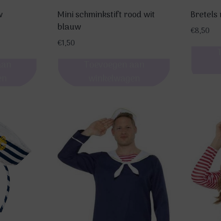
op
de
w
Mini schminkstift rood wit
Bretels 
blauw
product
€
8,50
€
1,50
aan
Toevoegen aan
en
winkelwagen