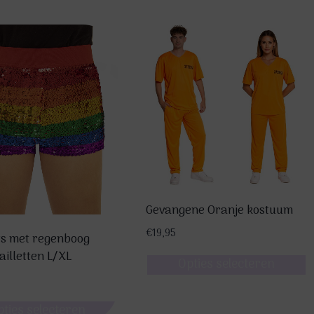
Gevangene Oranje kostuum
€
19,95
s met regenboog
pailletten L/XL
Opties selecteren
Dit
product
pties selecteren