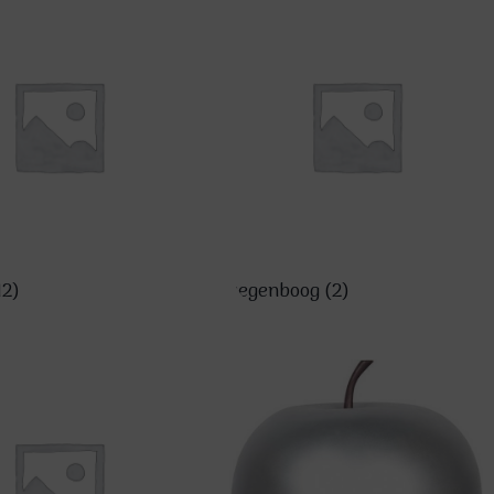
12)
regenboog
(2)