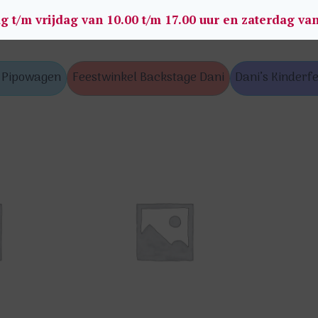
g t/m vrijdag van 10.00 t/m 17.00 uur en zaterdag va
s Pipowagen
Feestwinkel Backstage Dani
Dani’s Kinderfe