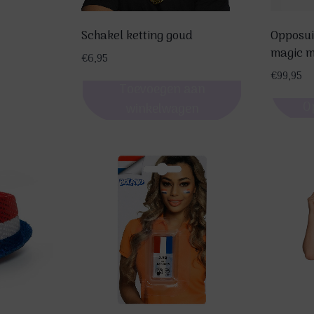
Schakel ketting goud
Opposui
magic m
€
6,95
€
99,95
Toevoegen aan
O
winkelwagen
Dit
product
heeft
meerde
variatie
Deze
optie
kan
gekoze
worden