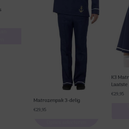
s
aan
en
K3 Matro
Laatste 
€
29,95
Matrozenpak 3-delig
€
29,95
Opties selecteren