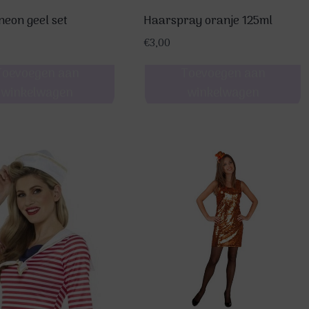
op
de
neon geel set
Haarspray oranje 125ml
pagina
productpagina
€
3,00
Toevoegen aan
Toevoegen aan
winkelwagen
winkelwagen