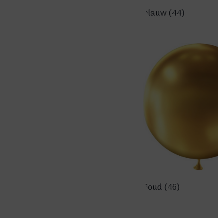
blauw
(44)
Goud
(46)