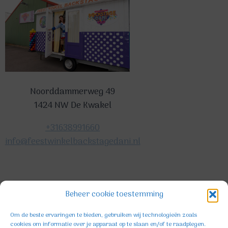
Noorddammerweg 49
1424 NW De Kwakel
+31638991660
info@feestwinkelbackstagedani.nl
©2025 TeDa-design
Beheer cookie toestemming
Om de beste ervaringen te bieden, gebruiken wij technologieën zoals
cookies om informatie over je apparaat op te slaan en/of te raadplegen.