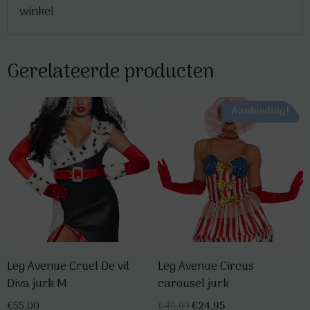
winkel
Gerelateerde producten
Aanbieding!
Leg Avenue Cruel De vil
Leg Avenue Circus
Diva jurk M
carousel jurk
Oorspronkelijke
Huidige
€
55,00
€
49,99
€
24,95