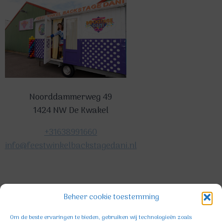
Noorddammerweg 49
1424 NW De Kwakel
+31638991660
info@feestwinkelbackstagedani.nl
©2025 TeDa-design
Beheer cookie toestemming
Om de beste ervaringen te bieden, gebruiken wij technologieën zoals