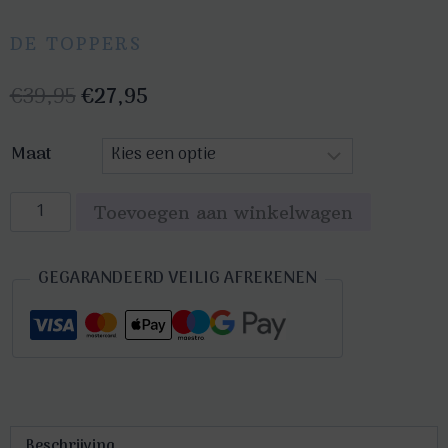
DE TOPPERS
Oorspronkelijke
Huidige
€
39,95
€
27,95
prijs
prijs
Maat
was:
is:
€39,95.
€27,95.
Squid
Toevoegen aan winkelwagen
Game
Doll
GEGARANDEERD VEILIG AFREKENEN
dames
kostuum
deluxe
aantal
Beschrijving