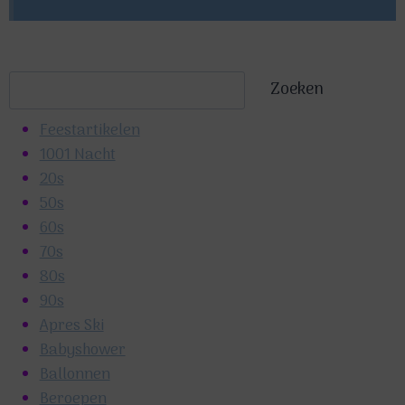
Zoeken
Zoeken
Feestartikelen
1001 Nacht
20s
50s
60s
70s
80s
90s
Apres Ski
Babyshower
Ballonnen
Beroepen