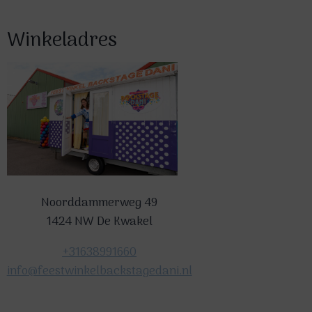
Winkeladres
Noorddammerweg 49
1424 NW De Kwakel
+31638991660
info@feestwinkelbackstagedani.nl