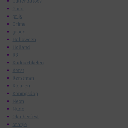
Glittertattoos
Goud
grijs
Grime
groen
Halloween
Holland
K3
Kadoartikelen
Kerst
Kerstman
Kleuren
Koningsdag
Neon
Nude
Oktoberfest
oranje