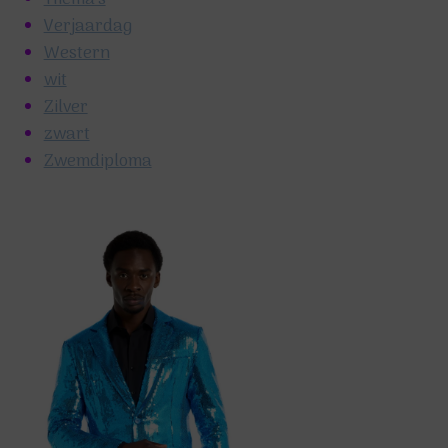
Verjaardag
Western
wit
Zilver
zwart
Zwemdiploma