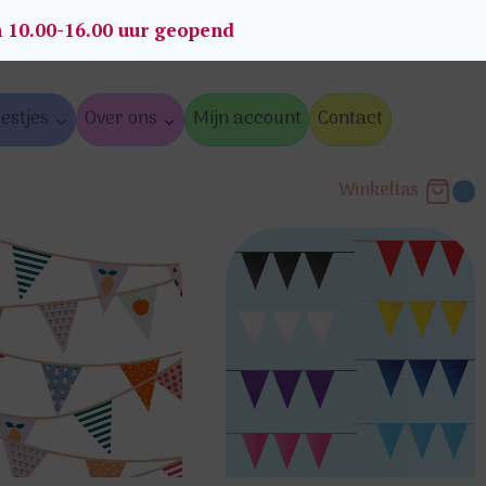
n 10.00-16.00 uur geopend
estjes
Over ons
Mijn account
Contact
Winkeltas
0