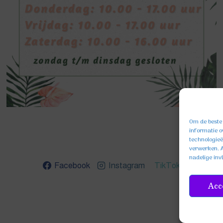
Om de beste 
informatie o
technologieë
verwerken. A
nadelige inv
Facebook
Instagram
TikTok
Acc