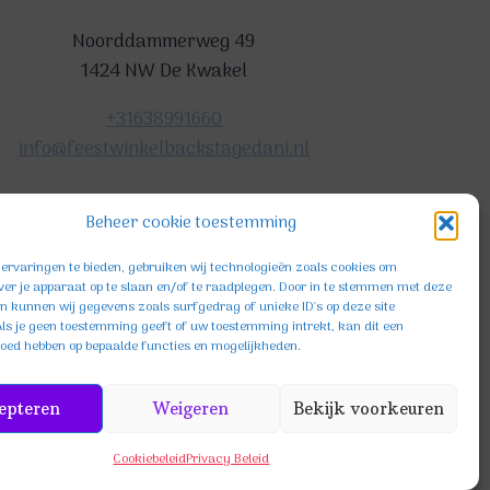
Noorddammerweg 49
1424 NW De Kwakel
+31638991660
info@feestwinkelbackstagedani.nl
Beheer cookie toestemming
ervaringen te bieden, gebruiken wij technologieën zoals cookies om
ver je apparaat op te slaan en/of te raadplegen. Door in te stemmen met deze
n kunnen wij gegevens zoals surfgedrag of unieke ID's op deze site
ls je geen toestemming geeft of uw toestemming intrekt, kan dit een
loed hebben op bepaalde functies en mogelijkheden.
KVK: 85654396
epteren
Weigeren
Bekijk voorkeuren
Cookiebeleid
Privacy Beleid