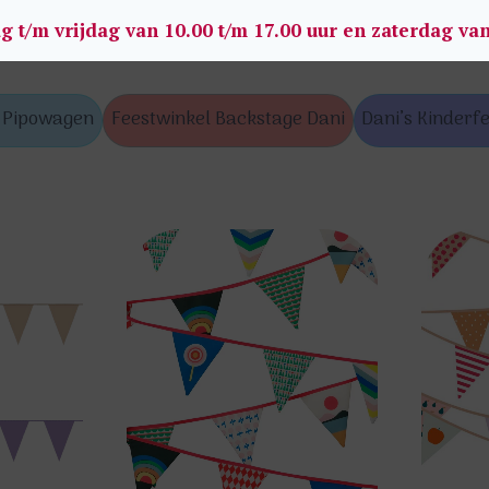
g t/m vrijdag van 10.00 t/m 17.00 uur en zaterdag va
s Pipowagen
Feestwinkel Backstage Dani
Dani’s Kinderfe