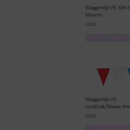
Vlaggenlijn PE 10m 
kleuren
€
2,50
Opties select
Dit
product
heeft
meerdere
variaties.
Deze
optie
Vlaggenlijn PE
kan
rood/wit/blauw 10
gekozen
worden
€
2,50
op
Toevoegen 