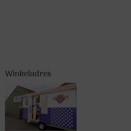
productpagina
Winkeladres