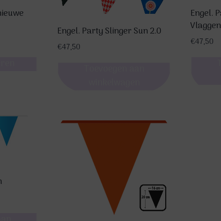
nieuwe
Engel. P
Vlaggen
Engel. Party Slinger Sun 2.0
€
47,50
€
47,50
eren
Toevoegen aan
winkelwagen
m
aan