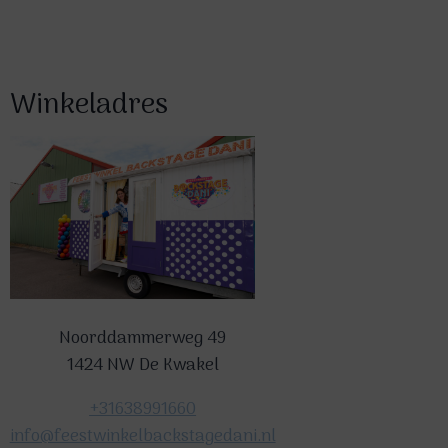
Winkeladres
Noorddammerweg 49
1424 NW De Kwakel
+31638991660
info@feestwinkelbackstagedani.nl