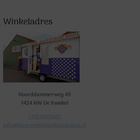
Winkeladres
Noorddammerweg 49
1424 NW De Kwakel
+31638991660
info@feestwinkelbackstagedani.nl