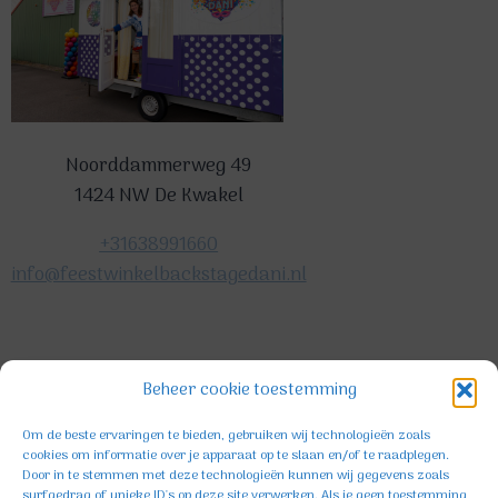
Noorddammerweg 49
1424 NW De Kwakel
+31638991660
info@feestwinkelbackstagedani.nl
©2025 TeDa-design
Beheer cookie toestemming
Om de beste ervaringen te bieden, gebruiken wij technologieën zoals
cookies om informatie over je apparaat op te slaan en/of te raadplegen.
Door in te stemmen met deze technologieën kunnen wij gegevens zoals
surfgedrag of unieke ID's op deze site verwerken. Als je geen toestemming