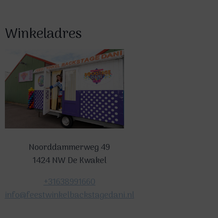
Winkeladres
Noorddammerweg 49
1424 NW De Kwakel
+31638991660
info@feestwinkelbackstagedani.nl