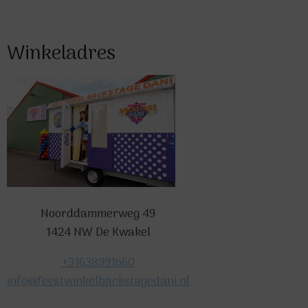
Winkeladres
Noorddammerweg 49
1424 NW De Kwakel
+31638991660
info@feestwinkelbackstagedani.nl