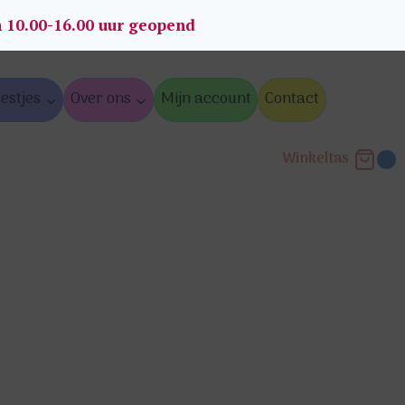
n 10.00-16.00 uur geopend
estjes
Over ons
Mijn account
Contact
Winkeltas
0