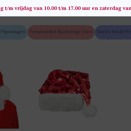
g t/m vrijdag van 10.00 t/m 17.00 uur en zaterdag va
s Pipowagen
Feestwinkel Backstage Dani
Dani’s Kinderfe