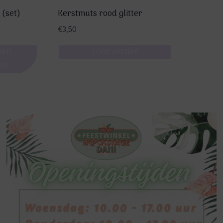
 (set)
Kerstmuts rood glitter
€
3,50
aan
Lees verder
en