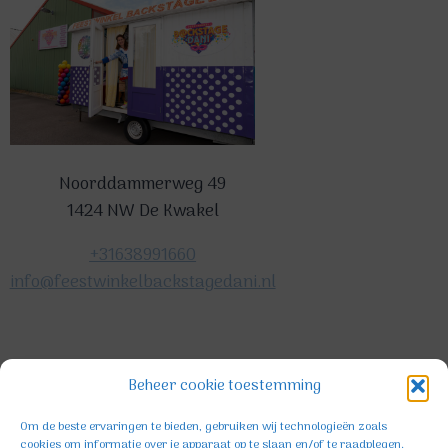
Noorddammerweg 49
1424 NW De Kwakel
+31638991660
info@feestwinkelbackstagedani.nl
©2025 TeDa-design
Beheer cookie toestemming
Om de beste ervaringen te bieden, gebruiken wij technologieën zoals
cookies om informatie over je apparaat op te slaan en/of te raadplegen.