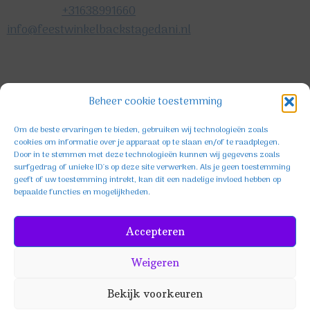
+31638991660
info@feestwinkelbackstagedani.nl
©2025 TeDa-design
Beheer cookie toestemming
Om de beste ervaringen te bieden, gebruiken wij technologieën zoals
cookies om informatie over je apparaat op te slaan en/of te raadplegen.
Door in te stemmen met deze technologieën kunnen wij gegevens zoals
surfgedrag of unieke ID's op deze site verwerken. Als je geen toestemming
geeft of uw toestemming intrekt, kan dit een nadelige invloed hebben op
bepaalde functies en mogelijkheden.
Facebook
Instagram
TikTok
Accepteren
Weigeren
Bekijk voorkeuren