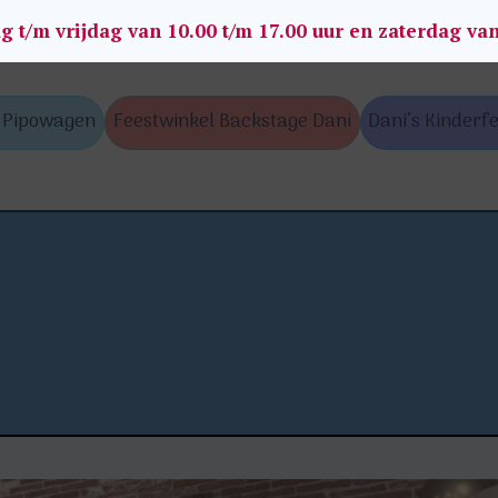
g t/m vrijdag van 10.00 t/m 17.00 uur en zaterdag va
s Pipowagen
Feestwinkel Backstage Dani
Dani’s Kinderfe