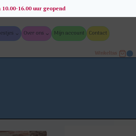
n 10.00-16.00 uur geopend
estjes
Over ons
Mijn account
Contact
Winkeltas
0