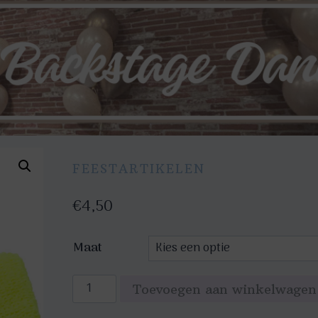
FEESTARTIKELEN
€
4,50
Maat
Zweetbandjes
Toevoegen aan winkelwagen
set