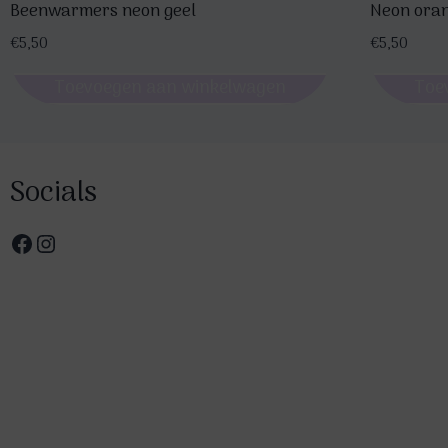
Beenwarmers neon geel
Neon ora
€
5,50
€
5,50
Toevoegen aan winkelwagen
Toe
Socials
Facebook
Instagram