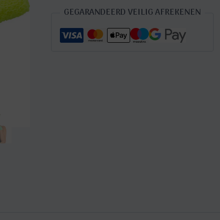
neon
GEGARANDEERD VEILIG AFREKENEN
geel
aantal