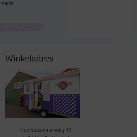
rmers
 winkelwagen
Winkeladres
Noorddammerweg 49