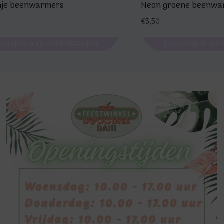
nje beenwarmers
Neon groene beenwa
€
5,50
voegen aan winkelwagen
Toevoegen aan