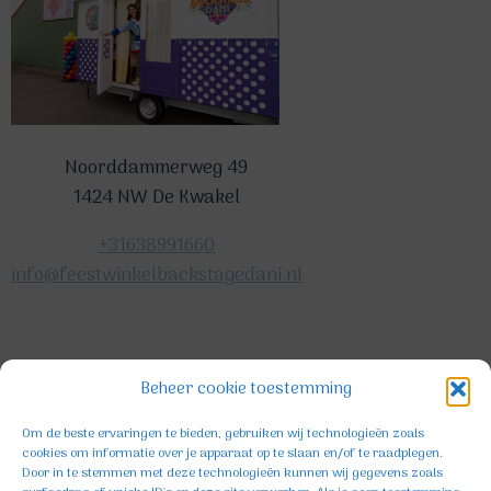
Noorddammerweg 49
1424 NW De Kwakel
+31638991660
info@feestwinkelbackstagedani.nl
©2025 TeDa-design
Beheer cookie toestemming
Om de beste ervaringen te bieden, gebruiken wij technologieën zoals
cookies om informatie over je apparaat op te slaan en/of te raadplegen.
Door in te stemmen met deze technologieën kunnen wij gegevens zoals