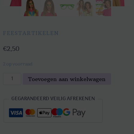
FEESTARTIKELEN
€
2,50
2 op voorraad
Party
Toevoegen aan winkelwagen
bril
zonder
GEGARANDEERD VEILIG AFREKENEN
glazen
neon
groen
aantal