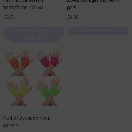
Pet met pailletten
Zweetbandjes set neon
neon/fluor blauw
geel
€
5,95
€
4,50
Toevoegen aan
Opties selecteren
winkelwagen
Dit
product
heeft
meerdere
variaties.
Deze
optie
kan
gekozen
worden
op
Nethandschoen neon
assorti
de