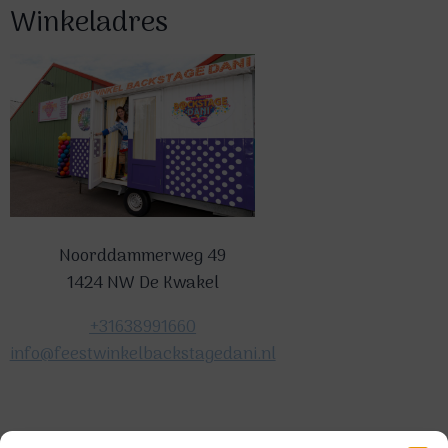
Winkeladres
Noorddammerweg 49
1424 NW De Kwakel
+31638991660
info@feestwinkelbackstagedani.nl
©2025 TeDa-design