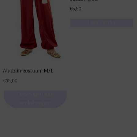
€
5,50
Lees verder
Aladdin kostuum M/L
€
35,00
Toevoegen aan
winkelwagen