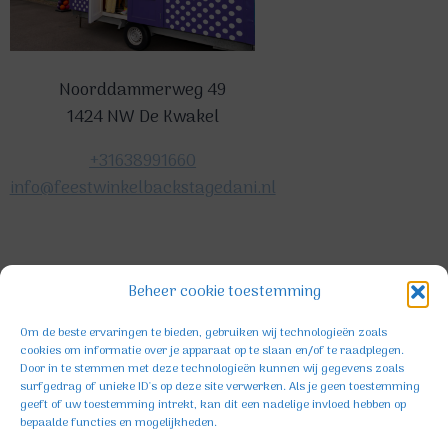
Noorddammerweg 49
1424 NW De Kwakel
+31638991660
info@feestwinkelbackstagedani.nl
©2025 TeDa-design
Beheer cookie toestemming
Om de beste ervaringen te bieden, gebruiken wij technologieën zoals
cookies om informatie over je apparaat op te slaan en/of te raadplegen.
Door in te stemmen met deze technologieën kunnen wij gegevens zoals
surfgedrag of unieke ID's op deze site verwerken. Als je geen toestemming
geeft of uw toestemming intrekt, kan dit een nadelige invloed hebben op
bepaalde functies en mogelijkheden.
Facebook
Instagram
TikTok