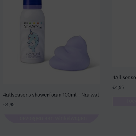
4All seas
€
4,95
4allseasons showerfoam 100ml – Narwal
Toe
€
4,95
Toevoegen aan winkelwagen