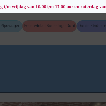
g t/m vrijdag van 10.00 t/m 17.00 uur en zaterdag va
s Pipowagen
Feestwinkel Backstage Dani
Dani’s Kinderfe