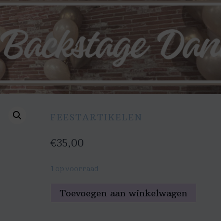
FEESTARTIKELEN
€
35,00
1 op voorraad
Aladdin
Toevoegen aan winkelwagen
kostuum
M/L