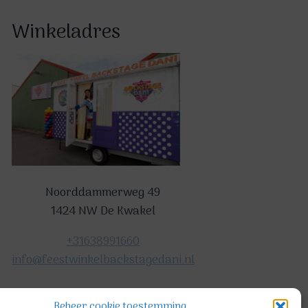
Winkeladres
Noorddammerweg 49
1424 NW De Kwakel
+31638991660
info@feestwinkelbackstagedani.nl
Beheer cookie toestemming