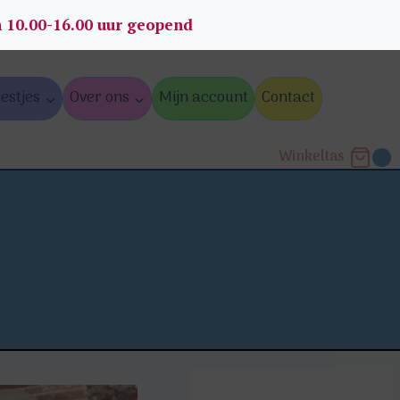
n 10.00-16.00 uur geopend
estjes
Over ons
Mijn account
Contact
Winkeltas
0