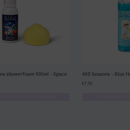
ons showerfoam 100ml – Space
4All Seasons – Blue
€
7,95
voegen aan winkelwagen
Toevoegen aan