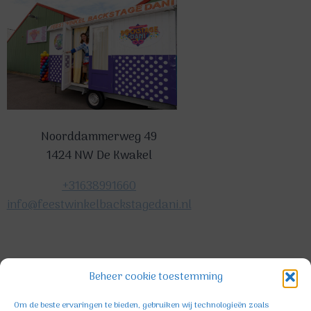
Noorddammerweg 49
1424 NW De Kwakel
+31638991660
info@feestwinkelbackstagedani.nl
©2025 TeDa-design
Beheer cookie toestemming
Om de beste ervaringen te bieden, gebruiken wij technologieën zoals