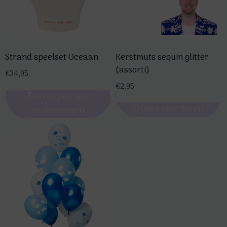
Strand speelset Oceaan
Kerstmuts sequin glitter
(assorti)
€
34,95
€
2,95
Toevoegen aan
Opties selecteren
winkelwagen
Dit
product
heeft
meerdere
variaties.
Deze
optie
kan