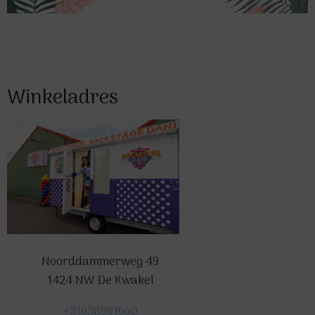
Winkeladres
Noorddammerweg 49
1424 NW De Kwakel
+31638991660