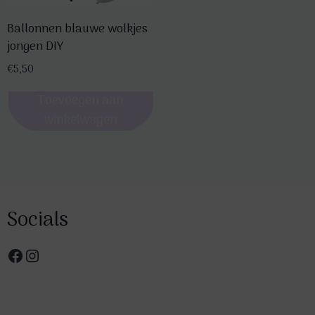
gekozen
worden
Ballonnen blauwe wolkjes
op
jongen DIY
de
€
5,50
productpagina
Toevoegen aan
winkelwagen
Socials
Facebook
Instagram