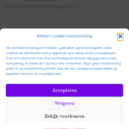
info@feestwinkelbackstagedani.nl
©2025 TeDa-design
Beheer cookie toestemming
Om de beste ervaringen te bieden, gebruiken wij technologieën zoals
cookies om informatie over je apparaat op te slaan en/of te raadplegen.
Door in te stemmen met deze technologieën kunnen wij gegevens zoals
surfgedrag of unieke ID's op deze site verwerken. Als je geen toestemming
geeft of uw toestemming intrekt, kan dit een nadelige invloed hebben op
bepaalde functies en mogelijkheden.
Facebook
Instagram
TikTok
Accepteren
Weigeren
Bekijk voorkeuren
KVK: 85654396