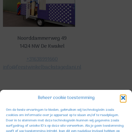
Noorddammerweg 49
1424 NW De Kwakel
+31638991660
info@feestwinkelbackstagedani.nl
©2025 TeDa-design
Beheer cookie toestemming
Om de beste ervaringen te bieden, gebruiken wij technologieën zoals
cookies om informatie over je apparaat op te slaan en/of te raadplegen.
Door in te stemmen met deze technologieën kunnen wij gegevens zoals
surfgedrag of unieke ID's op deze site verwerken. Als je geen toestemming
geeft of uw toestemming intrekt, kan dit een nadelige invloed hebben op