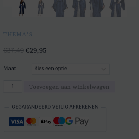
THEMA'S
Oorspronkelijke
Huidige
€
37,49
€
29,95
prijs
prijs
Maat
was:
is:
€37,49.
€29,95.
Middeleeuwse
Toevoegen aan winkelwagen
vrouwen
jurk
GEGARANDEERD VEILIG AFREKENEN
blauw
aantal