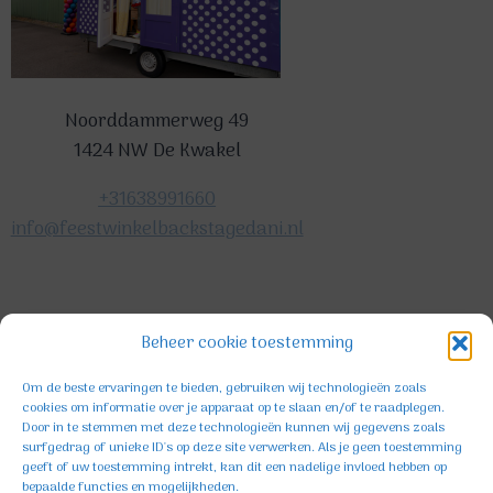
Noorddammerweg 49
1424 NW De Kwakel
+31638991660
info@feestwinkelbackstagedani.nl
©2025 TeDa-design
Beheer cookie toestemming
Om de beste ervaringen te bieden, gebruiken wij technologieën zoals
cookies om informatie over je apparaat op te slaan en/of te raadplegen.
Door in te stemmen met deze technologieën kunnen wij gegevens zoals
surfgedrag of unieke ID's op deze site verwerken. Als je geen toestemming
geeft of uw toestemming intrekt, kan dit een nadelige invloed hebben op
bepaalde functies en mogelijkheden.