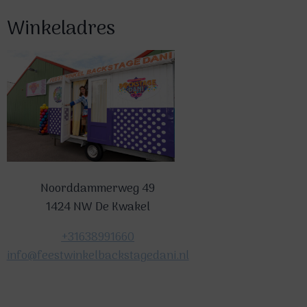
Winkeladres
Noorddammerweg 49
1424 NW De Kwakel
+31638991660
info@feestwinkelbackstagedani.nl