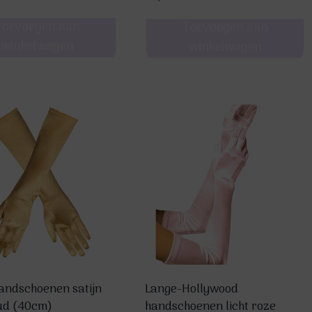
Toevoegen aan
Toevoegen aan
winkelwagen
winkelwagen
andschoenen satijn
Lange-Hollywood
ud (40cm)
handschoenen licht roze