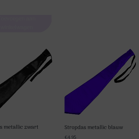
pagina
Toevoegen aan
winkelwagen
s metallic zwart
Stropdas metallic blauw
€
4,95