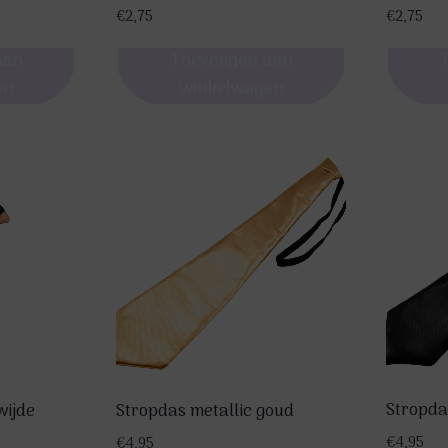
productpagina
product
€
2,75
€
2,75
aan
Toevoegen aan
en
winkelwagen
Stropda
wijde
Stropdas metallic goud
€
4,95
€
4,95