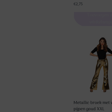
de
€
2,75
productpagina
Toevoegen 
winkelwag
Metallic broek met 
pijpen goud XXL