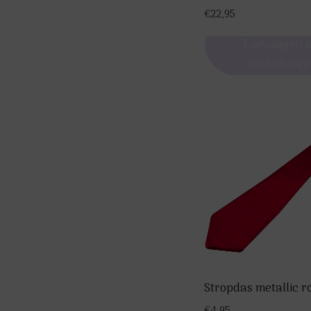
€
22,95
Toevoegen 
winkelwag
Stropdas metallic r