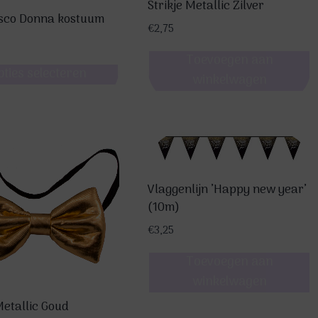
Strikje Metallic Zilver
sco Donna kostuum
€
2,75
Toevoegen aan
pties selecteren
winkelwagen
re
s.
Vlaggenlijn ’Happy new year’
(10m)
€
3,25
n
Toevoegen aan
winkelwagen
Metallic Goud