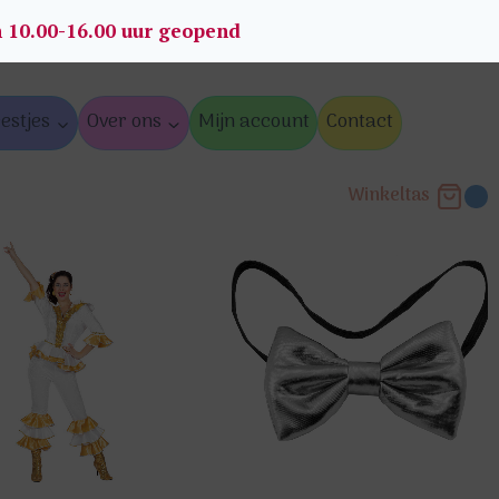
n 10.00-16.00 uur geopend
estjes
Over ons
Mijn account
Contact
Winkeltas
0