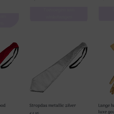
Toevoegen aan
aan
winkelwagen
en
ood
Stropdas metallic zilver
Lange h
luxe go