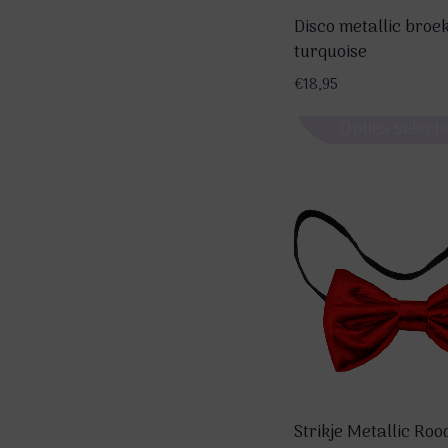
Disco metallic broe
turquoise
€
18,95
Opties select
Dit
product
heeft
meerdere
variaties.
Deze
optie
kan
gekozen
worden
op
Strikje Metallic Roo