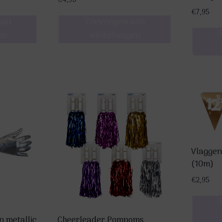
€
4,95
€
7,95
aan
Toevoegen aan
en
winkelwagen
Vlaggenl
(10m)
€
2,95
 metallic
Cheerleader Pompoms