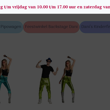
g t/m vrijdag van 10.00 t/m 17.00 uur en zaterdag va
s Pipowagen
Feestwinkel Backstage Dani
Dani’s Kinderfe