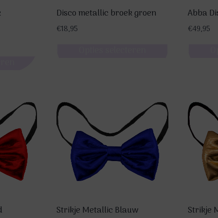
k
Disco metallic broek groen
Abba Di
€
18,95
€
49,95
Opties selecteren
O
eren
Dit
Dit
product
product
heeft
heeft
meerdere
meerde
variaties.
variatie
Deze
Deze
optie
optie
kan
kan
gekozen
gekoze
worden
worden
op
op
de
de
d
Strikje Metallic Blauw
Strikje 