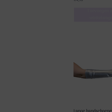
€
4,95
Toevoegen 
winkelwag
Lange handschoenen