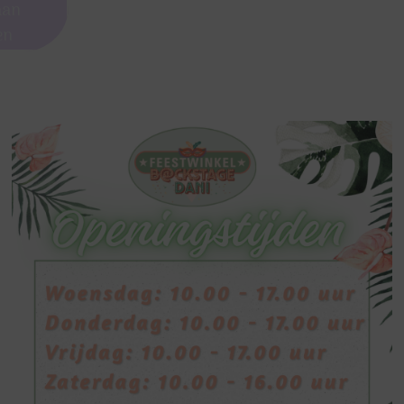
aan
en