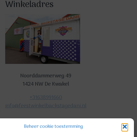
Winkeladres
Noorddammerweg 49
1424 NW De Kwakel
+31638991660
info@feestwinkelbackstagedani.nl
Beheer cookie toestemming