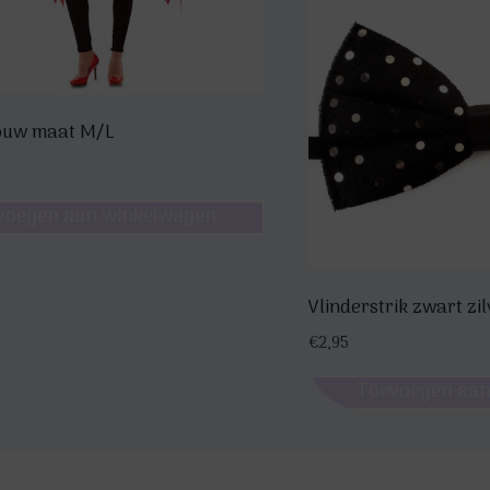
ouw maat M/L
voegen aan winkelwagen
Vlinderstrik zwart zi
€
2,95
Toevoegen aan