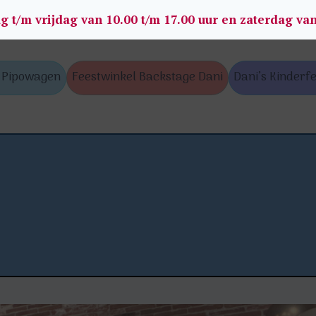
g t/m vrijdag van 10.00 t/m 17.00 uur en zaterdag va
s Pipowagen
Feestwinkel Backstage Dani
Dani’s Kinderfe