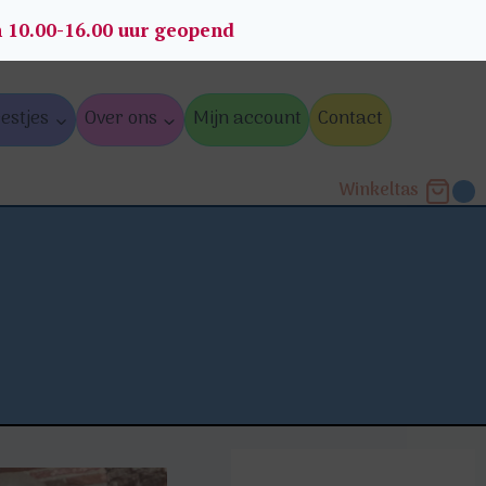
n 10.00-16.00 uur geopend
estjes
Over ons
Mijn account
Contact
Winkeltas
0