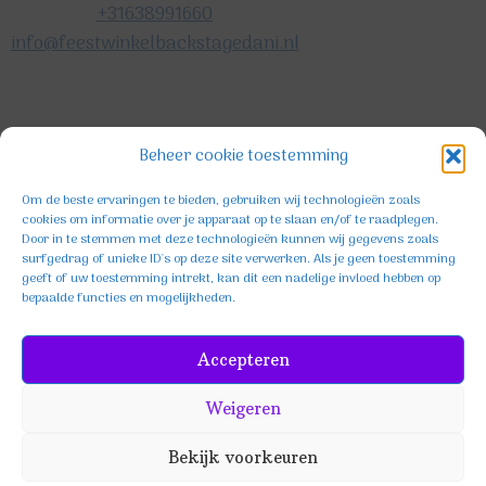
+31638991660
info@feestwinkelbackstagedani.nl
©2025 TeDa-design
Beheer cookie toestemming
Om de beste ervaringen te bieden, gebruiken wij technologieën zoals
cookies om informatie over je apparaat op te slaan en/of te raadplegen.
Door in te stemmen met deze technologieën kunnen wij gegevens zoals
surfgedrag of unieke ID's op deze site verwerken. Als je geen toestemming
geeft of uw toestemming intrekt, kan dit een nadelige invloed hebben op
bepaalde functies en mogelijkheden.
Facebook
Instagram
TikTok
Accepteren
Weigeren
Bekijk voorkeuren