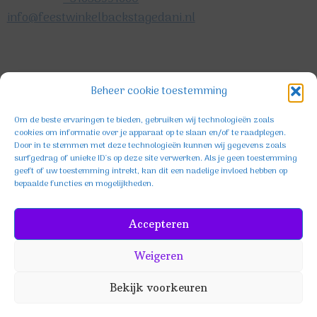
info@feestwinkelbackstagedani.nl
©2025 TeDa-design
Beheer cookie toestemming
Om de beste ervaringen te bieden, gebruiken wij technologieën zoals
cookies om informatie over je apparaat op te slaan en/of te raadplegen.
Door in te stemmen met deze technologieën kunnen wij gegevens zoals
surfgedrag of unieke ID's op deze site verwerken. Als je geen toestemming
geeft of uw toestemming intrekt, kan dit een nadelige invloed hebben op
bepaalde functies en mogelijkheden.
Facebook
Instagram
TikTok
Accepteren
Weigeren
Bekijk voorkeuren