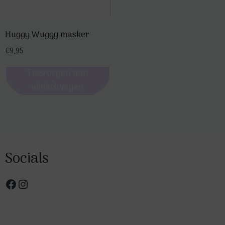
productpagina
Huggy Wuggy masker
€
9,95
Toevoegen aan
winkelwagen
Socials
Facebook
Instagram