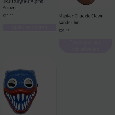
Kids Fairytale Alpine
Princes
Masker Chuckle Clown
€
19,99
zonder kin
Opties selecteren
€
21,95
Dit
product
Toevoegen aan
heeft
winkelwagen
meerdere
variaties.
Deze
optie
kan
gekozen
worden
op
de