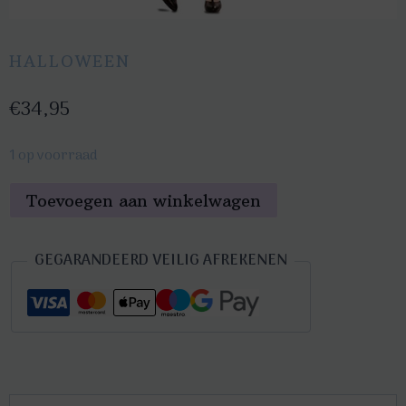
HALLOWEEN
€
34,95
1 op voorraad
Vrolijke
Toevoegen aan winkelwagen
heks
M/L
GEGARANDEERD VEILIG AFREKENEN
aantal