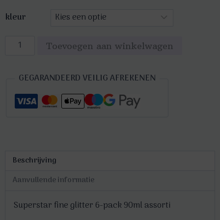
kleur
Superstar
Toevoegen aan winkelwagen
fine
glitter
GEGARANDEERD VEILIG AFREKENEN
6-
pack
90ml
assorti
aantal
Beschrijving
Aanvullende informatie
Superstar fine glitter 6-pack 90ml assorti