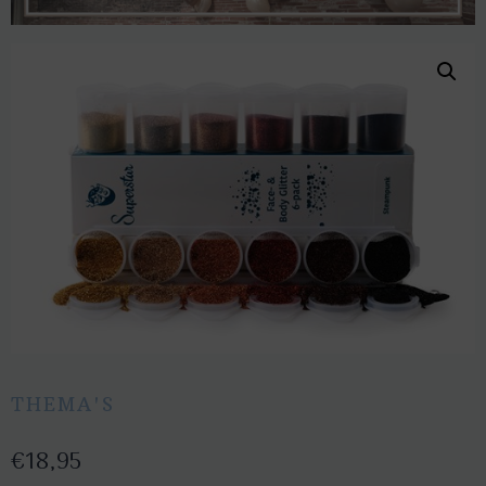
THEMA'S
€
18,95