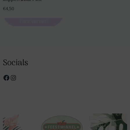
productpagina
€
4,50
Lees verder
Socials
Facebook
Instagram