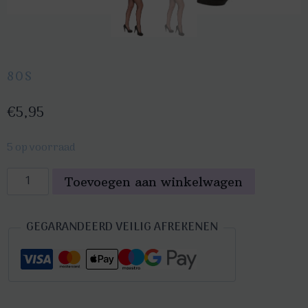
80S
€
5,95
5 op voorraad
Netpanty
Toevoegen aan winkelwagen
zwart
fijn
GEGARANDEERD VEILIG AFREKENEN
L/XL
aantal