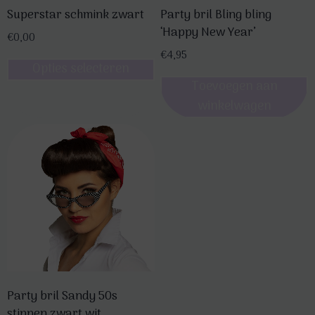
Superstar schmink zwart
Party bril Bling bling
‘Happy New Year’
€
0,00
€
4,95
Opties selecteren
Toevoegen aan
Dit
winkelwagen
product
heeft
meerdere
variaties.
Deze
optie
kan
gekozen
worden
op
Party bril Sandy 50s
de
stippen zwart wit