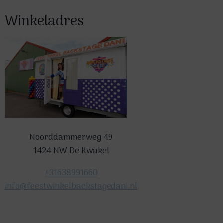
Winkeladres
Noorddammerweg 49
1424 NW De Kwakel
+31638991660
info@feestwinkelbackstagedani.nl