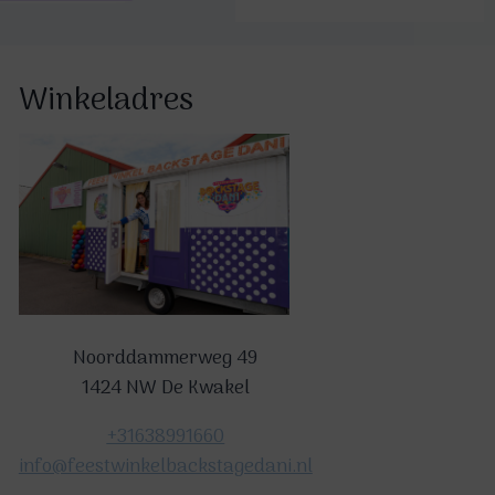
Winkeladres
Noorddammerweg 49
1424 NW De Kwakel
+31638991660
info@feestwinkelbackstagedani.nl