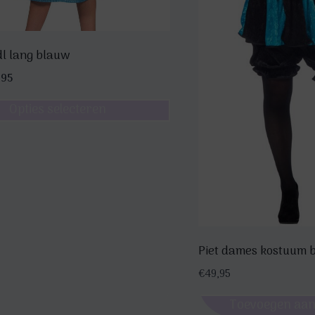
dl lang blauw
pronkelijke
Huidige
,95
prijs
Opties selecteren
is:
95.
€49,95.
Piet dames kostuum b
€
49,95
Toevoegen aan