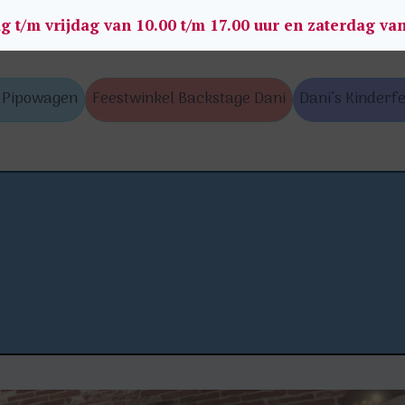
g t/m vrijdag van 10.00 t/m 17.00 uur en zaterdag va
s Pipowagen
Feestwinkel Backstage Dani
Dani’s Kinderfe