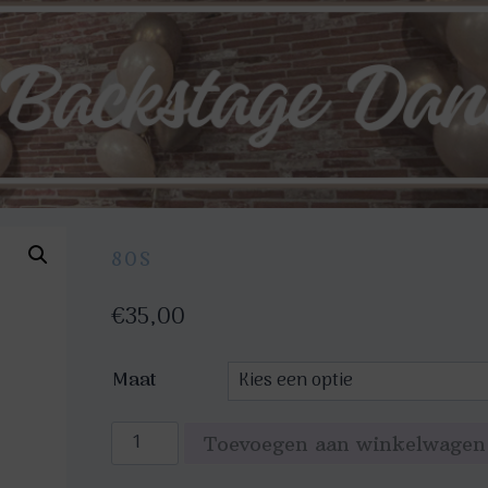
80S
€
35,00
Maat
Luxe
Toevoegen aan winkelwagen
petticoat