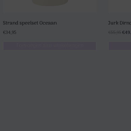
Strand speelset Oceaan
Jurk Dirn
Oors
€
34,95
€
55,95
€
49
prijs
Toevoegen aan winkelwagen
was:
€55,
Dit
product
heeft
meerdere
variaties.
Deze
optie
kan
gekozen
worden