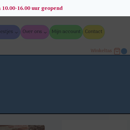
n 10.00-16.00 uur geopend
estjes
Over ons
Mijn account
Contact
Winkeltas
0