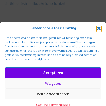
info@feestwinkelbackstagedani.nl
©2025 TeDa-design
Beheer cookie toestemming
Om de beste ervaringen te bieden, gebruiken wij technologieën zoals
cookies om informatie over je apparaat op te slaan en/of te raadplegen.
Door in te stemmen met deze technologieën kunnen wij gegevens zoals
surfgedrag of unieke ID's op deze site verwerken. Als je geen toestemming
geeft of uw toestemming intrekt, kan dit een nadelige invloed hebben op
bepaalde functies en mogelijkheden.
Facebook
Instagram
TikTok
Accepteren
Weigeren
Bekijk voorkeuren
KVK: 85654396
Cookiebeleid
Privacy Beleid