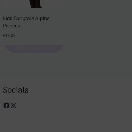
Kids Fairytale Alpine
Princes
€
19,99
Opties selecteren
Dit
product
heeft
meerdere
Socials
variaties.
Deze
Facebook
Instagram
optie
kan
gekozen
worden