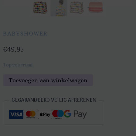
BABYSHOWER
€
49,95
1 op voorraad
Engel.
Toevoegen aan winkelwagen
Schoolbag
Circus
GEGARANDEERD VEILIG AFREKENEN
2.0
aantal