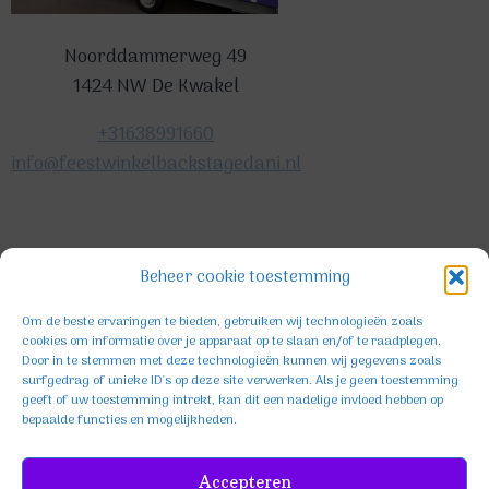
Noorddammerweg 49
1424 NW De Kwakel
+31638991660
info@feestwinkelbackstagedani.nl
©2025 TeDa-design
Beheer cookie toestemming
Om de beste ervaringen te bieden, gebruiken wij technologieën zoals
cookies om informatie over je apparaat op te slaan en/of te raadplegen.
Door in te stemmen met deze technologieën kunnen wij gegevens zoals
surfgedrag of unieke ID's op deze site verwerken. Als je geen toestemming
geeft of uw toestemming intrekt, kan dit een nadelige invloed hebben op
bepaalde functies en mogelijkheden.
Facebook
Instagram
TikTok
Accepteren