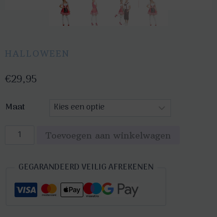
HALLOWEEN
€
29,95
Maat
Oktoberfest
Toevoegen aan winkelwagen
Dirndl
jurk
GEGARANDEERD VEILIG AFREKENEN
Helena
rood
aantal