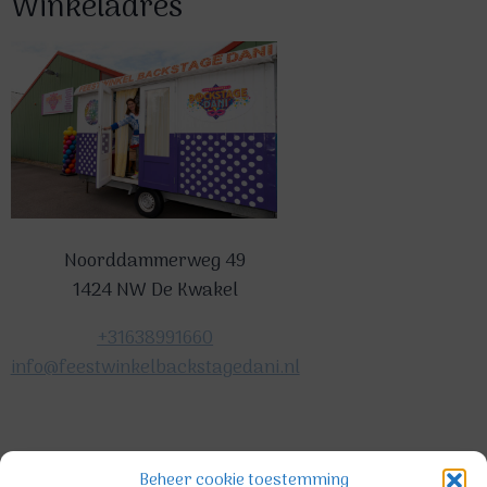
Winkeladres
Noorddammerweg 49
1424 NW De Kwakel
+31638991660
info@feestwinkelbackstagedani.nl
©2025 TeDa-design
Beheer cookie toestemming