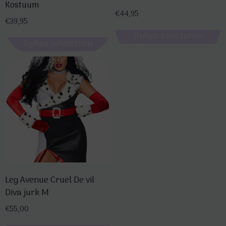
Kostuum
€
44,95
€
39,95
Opties selecteren
Opties selecteren
Dit
Dit
product
product
heeft
heeft
meerdere
meerdere
variaties.
variaties.
Deze
Deze
optie
optie
kan
kan
gekozen
gekozen
worden
Leg Avenue Cruel De vil
worden
op
Diva jurk M
op
de
de
€
55,00
productpagina
productpagina