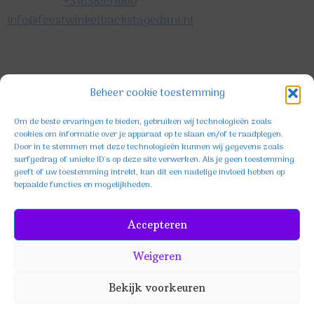
+31638991660
info@feestwinkelbackstagedani.nl
©2025 TeDa-design
Beheer cookie toestemming
Om de beste ervaringen te bieden, gebruiken wij technologieën zoals
cookies om informatie over je apparaat op te slaan en/of te raadplegen.
Door in te stemmen met deze technologieën kunnen wij gegevens zoals
surfgedrag of unieke ID's op deze site verwerken. Als je geen toestemming
geeft of uw toestemming intrekt, kan dit een nadelige invloed hebben op
bepaalde functies en mogelijkheden.
Facebook
Instagram
TikTok
Accepteren
Weigeren
Bekijk voorkeuren