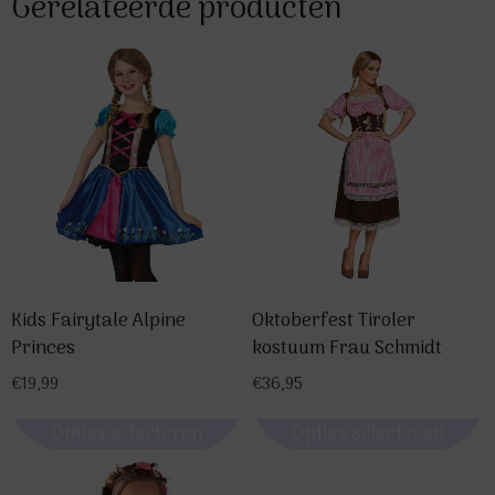
Gerelateerde producten
Kids Fairytale Alpine
Oktoberfest Tiroler
Princes
kostuum Frau Schmidt
€
19,99
€
36,95
Opties selecteren
Opties selecteren
Dit
Dit
product
product