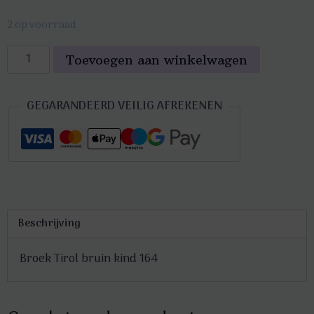
2 op voorraad
Broek
Toevoegen aan winkelwagen
Tirol
bruin
GEGARANDEERD VEILIG AFREKENEN
kind
164
aantal
Beschrijving
Broek Tirol bruin kind 164