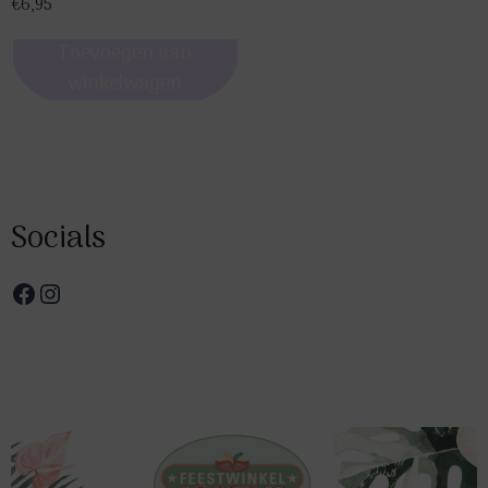
€
6,95
Toevoegen aan
winkelwagen
Socials
Facebook
Instagram