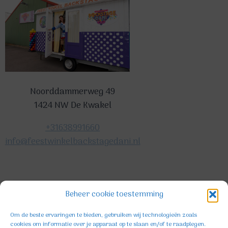
Noorddammerweg 49
1424 NW De Kwakel
+31638991660
info@feestwinkelbackstagedani.nl
©2025 TeDa-design
Beheer cookie toestemming
Om de beste ervaringen te bieden, gebruiken wij technologieën zoals
cookies om informatie over je apparaat op te slaan en/of te raadplegen.