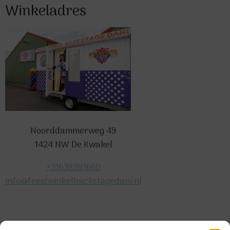
Winkeladres
Noorddammerweg 49
1424 NW De Kwakel
+31638991660
info@feestwinkelbackstagedani.nl
©2025 TeDa-design