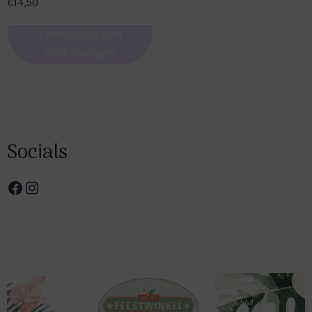
€
14,50
Toevoegen aan
winkelwagen
Socials
Facebook
Instagram