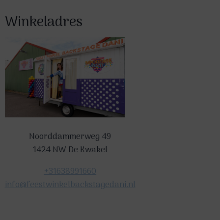
Winkeladres
Noorddammerweg 49
1424 NW De Kwakel
+31638991660
info@feestwinkelbackstagedani.nl