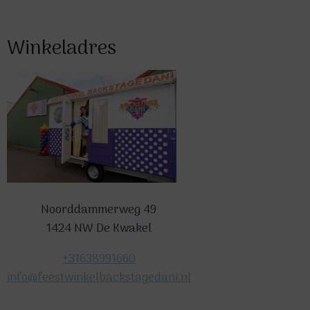
Winkeladres
Noorddammerweg 49
1424 NW De Kwakel
+31638991660
info@feestwinkelbackstagedani.nl