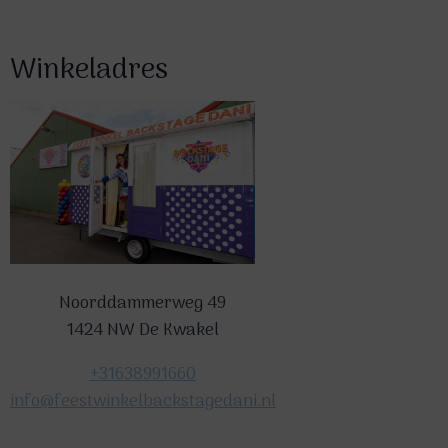
Winkeladres
Noorddammerweg 49
1424 NW De Kwakel
+31638991660
info@feestwinkelbackstagedani.nl