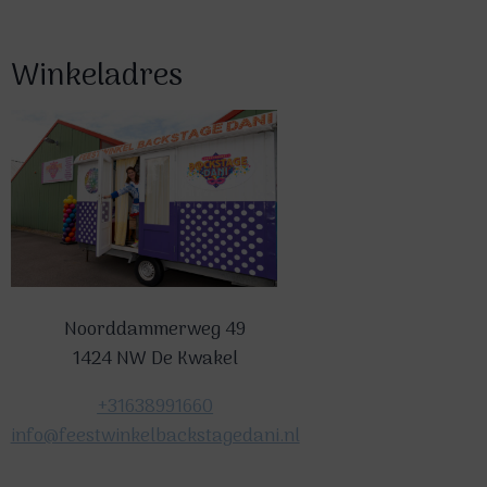
Winkeladres
Noorddammerweg 49
1424 NW De Kwakel
+31638991660
info@feestwinkelbackstagedani.nl