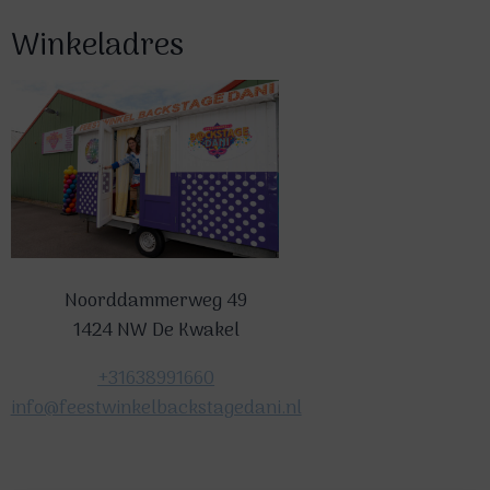
Winkeladres
Noorddammerweg 49
1424 NW De Kwakel
+31638991660
info@feestwinkelbackstagedani.nl