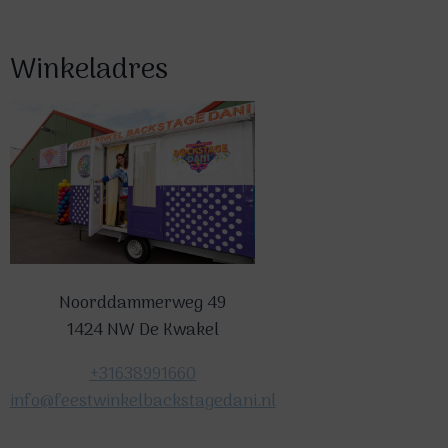
Winkeladres
Noorddammerweg 49
1424 NW De Kwakel
+31638991660
info@feestwinkelbackstagedani.nl