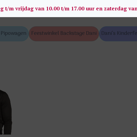
g t/m vrijdag van 10.00 t/m 17.00 uur en zaterdag va
s Pipowagen
Feestwinkel Backstage Dani
Dani’s Kinderfe