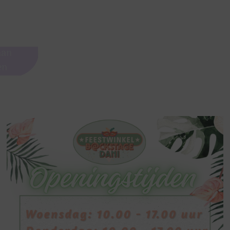
aan
en