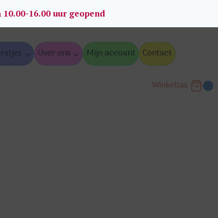
n 10.00-16.00 uur geopend
estjes
Over ons
Mijn account
Contact
Winkeltas
0