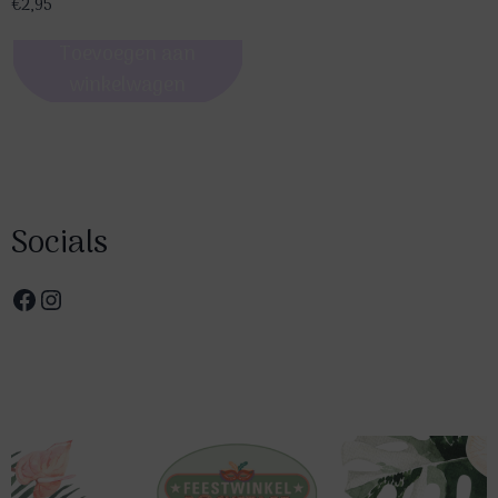
€
2,95
Toevoegen aan
winkelwagen
Socials
Facebook
Instagram