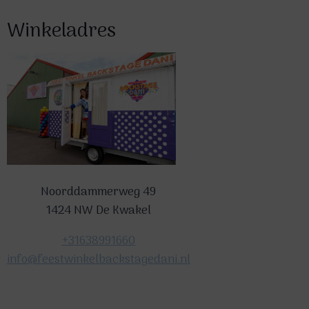
Winkeladres
Noorddammerweg 49
1424 NW De Kwakel
+31638991660
info@feestwinkelbackstagedani.nl