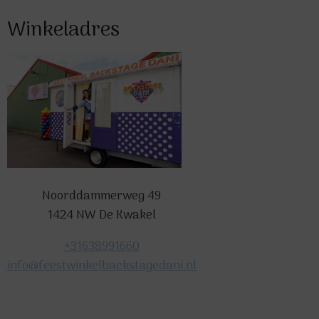
Winkeladres
Noorddammerweg 49
1424 NW De Kwakel
+31638991660
info@feestwinkelbackstagedani.nl